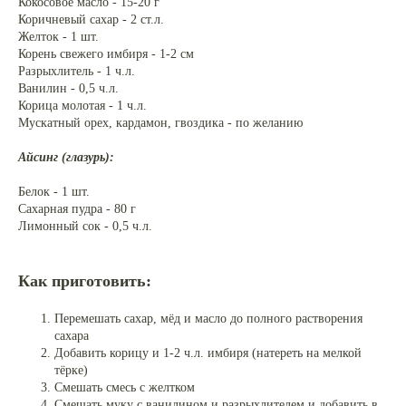
Кокосовое масло - 15-20 г
Коричневый сахар - 2 ст.л.
Желток - 1 шт.
Корень свежего имбиря - 1-2 см
Разрыхлитель - 1 ч.л.
Ванилин - 0,5 ч.л.
Корица молотая - 1 ч.л.
Мускатный орех, кардамон, гвоздика - по желанию
Айсинг (глазурь):
Белок - 1 шт.
Сахарная пудра - 80 г
Лимонный сок - 0,5 ч.л.
Как приготовить:
Перемешать сахар, мёд и масло до полного растворения
сахара
Добавить корицу и 1-2 ч.л. имбиря (натереть на мелкой
тёрке)
Смешать смесь с желтком
Смешать муку с ванилином и разрыхлителем и добавить в