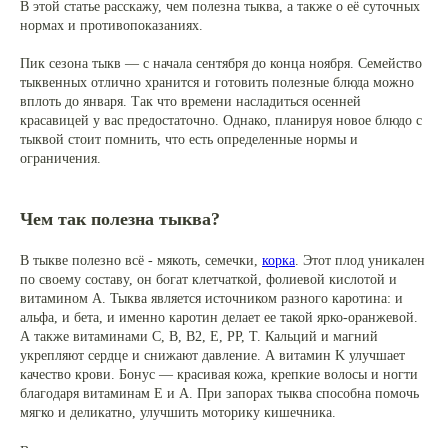
В этой статье расскажу, чем полезна тыква, а также о её суточных
нормах и противопоказаниях.
Пик сезона тыкв — с начала сентября до конца ноября. Семейство
тыквенных отлично хранится и готовить полезные блюда можно
вплоть до января. Так что времени насладиться осенней
красавицей у вас предостаточно. Однако, планируя новое блюдо с
тыквой стоит помнить, что есть определенные нормы и
ограничения.
Чем так полезна тыква?
В тыкве полезно всё - мякоть, семечки,
корка
. Этот плод уникален
по своему составу, он богат клетчаткой, фолиевой кислотой и
витамином A. Тыква является источником разного каротина: и
альфа, и бета, и именно каротин делает ее такой ярко-оранжевой.
А также витаминами С, В, В2, Е, РР, Т. Кальций и магний
укрепляют сердце и снижают давление. А витамин K улучшает
качество крови. Бонус — красивая кожа, крепкие волосы и ногти
благодаря витаминам E и A. При запорах тыква способна помочь
мягко и деликатно, улучшить моторику кишечника.